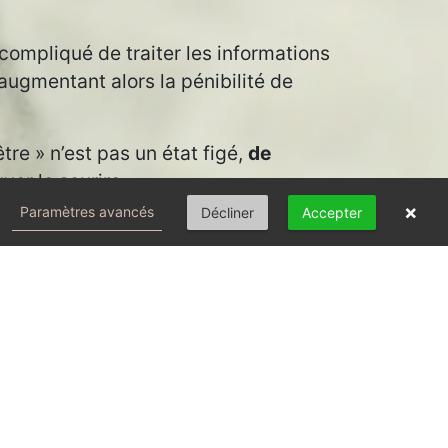
 compliqué de traiter les informations
gmentant alors la pénibilité de
re » n’est pas un état figé,
de
ver le sourire.
×
Paramètres avancés
Décliner
Accepter
huffingtonpost.fr/entry/comment-
y.fr