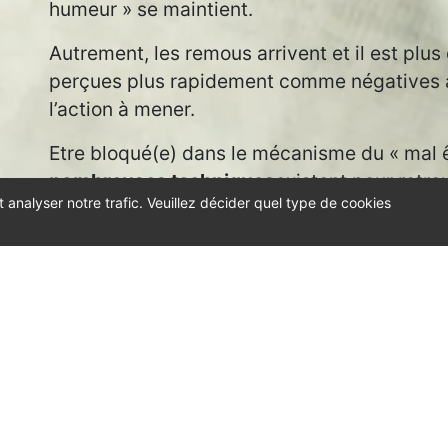
humeur » se maintient.
Autrement, les remous arrivent et il est plus
perçues plus rapidement comme négatives au
l’action à mener.
Etre bloqué(e) dans le mécanisme du « mal êt
nombreuses techniques
existent pour retrou
t analyser notre trafic. Veuillez décider quel type de cookies
Vous voulez en savoir plus ? : [
https://www.
agir-sur-le-cerveau-pour-etre-de-bonne-
humeur_fr_60dde4c3e4b0ddef8b0dd383
]
Et venons en parler ensemble sur temps2ps