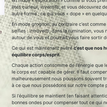
en mode « exploration » comme si vous pren
êtes curieux, inventifs, et vous découvrez d
autre forme ; ce qui vous « dope » en quelqu
En mode grognon, au contraire c’est comme s
selfies : introverti, dans la rumination, vous
e
autour de vous et pourrait vous faire sortir d
Ce qui est maintenant avéré
c’est que nos 
équilibre corps/esprit
.
Chaque action consomme de l’énergie que le
le corps est capable de gérer. Il faut compe
malheureusement nous poussons souvent tro
à ce que nous possédons sur notre compte 
Si l’équilibre se maintient (en faisant attent
bonnes ondes pour compenser tout ce qui no