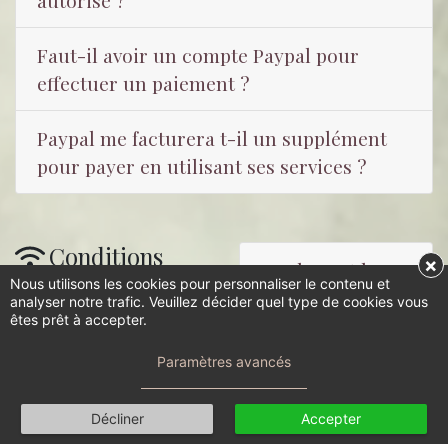
Faut-il avoir un compte Paypal pour
effectuer un paiement ?
Paypal me facturera t-il un supplément
pour payer en utilisant ses services ?
Conditions
×
Quels sont les
d’accès
Nous utilisons les cookies pour personnaliser le contenu et
navigateur
analyser notre trafic. Veuillez décider quel type de cookies vous
êtes prêt à accepter.
compatibles ?
La technologie
Paramètres avancés
Est-il possible
utilisée est
d'utiliser son
compatible WebRTC.
Décliner
Accepter
mobile ?
Le standard est