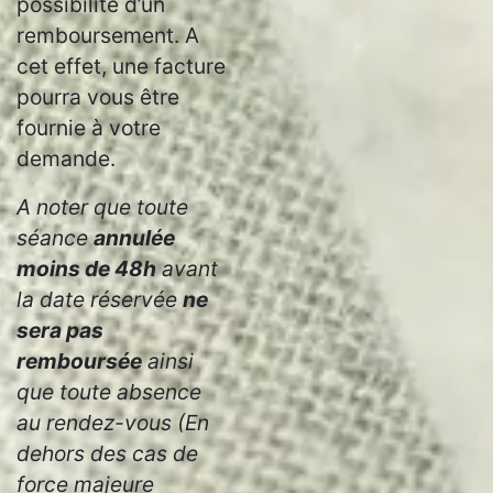
possibilité d’un
remboursement. A
cet effet, une facture
pourra vous être
fournie à votre
demande.
A noter que toute
séance
annulée
moins de 48h
avant
la date réservée
ne
sera pas
remboursée
ainsi
que toute absence
au rendez-vous (E
n
dehors des cas de
force majeure