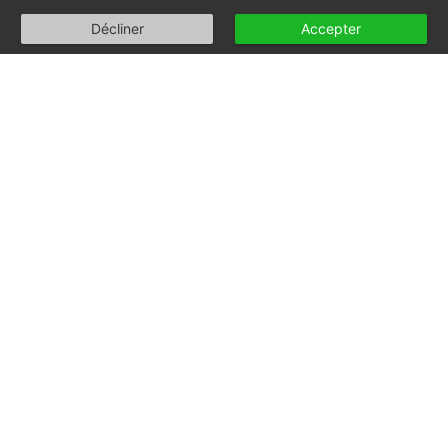
Décliner
Accepter
Choisissez le lieu
de votre
consultation