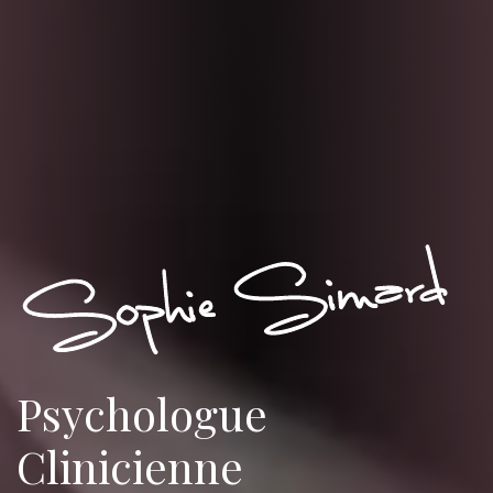
So
Psychologue
Clinicienne