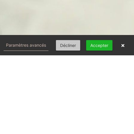
×
Paramètres avancés
Décliner
Accepter
Consultation en cabinet