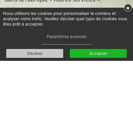
×
*
Ces champs sont requis.
Nous utilisons les cookies pour personnaliser le contenu et
analyser notre trafic. Veuillez décider quel type de cookies vous
êtes prêt à accepter.
Paramètres avancés
Décliner
Accepter
Consultation en ligne
E-thérapie
Mode d'emploi
Tarif, conditions et FAQs
Prendre rendez-vous