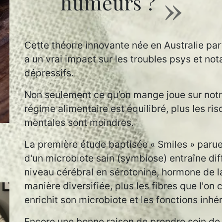
humeurs ?
Cette théorie innovante née en Australie par
a un vrai impact sur les troubles psys et 
dépressifs.
Non seulement ce qu’on mange joue sur notr
régime alimentaire est équilibré, plus les r
mentales sont moindres.
La première étude baptisée « Smiles » parue
d'un microbiote sain (symbiose) entraîne dif
niveau cérébral en sérotonine, hormone de
manière diversifiée, plus les fibres que l'o
enrichit son microbiote et les fonctions inhé
Encore une bonne raison de prendre soin de 