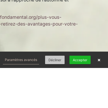
-fondamental.org/plus-vous-
-retirez-des-avantages-pour-votre-
×
Paramètres avancés
Décliner
Accepter
Consultation en cabinet