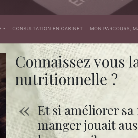
(CURRENT)
E
CONSULTATION EN CABINET
MON PARCOURS, M
Connaissez vous la
nutritionnelle ?
Et si améliorer sa
manger jouait auss