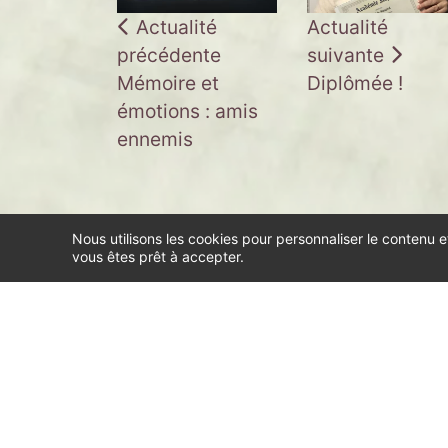
Actualité
Actualité
précédente
suivante
Mémoire et
Diplômée !
émotions : amis
ennemis
Nous utilisons les cookies pour personnaliser le contenu e
vous êtes prêt à accepter.
Consultation en ligne
E-thérapie
Mode d'emploi
Tarif, c
Mon parcours, ma pratique