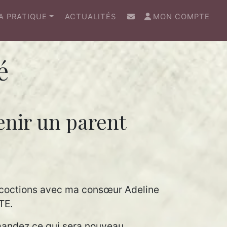
(CURRENT)
A PRATIQUE
ACTUALITÉS
MON COMPTE
é
enir un parent
oncoctions avec ma consœur Adeline
TE.
mandez ce qui sera nouveau,