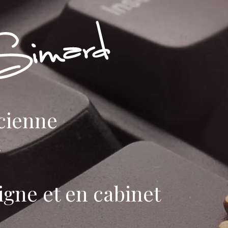
Sophie S
cienne
igne et en cabinet