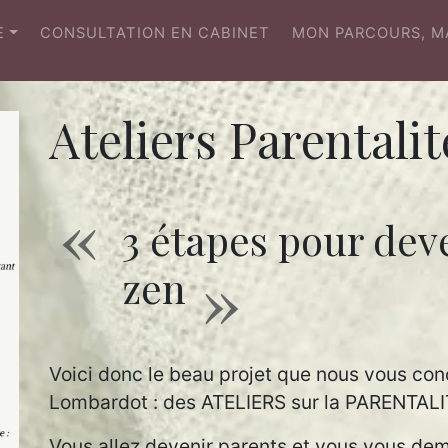
(CURRENT)
E
CONSULTATION EN CABINET
MON PARCOURS, M
Ateliers Parentalit
3 étapes pour dev
zen
Voici donc le beau projet que nous vous c
Lombardot : des ATELIERS sur la PARENTALI
Vous allez devenir parents et vous vous de