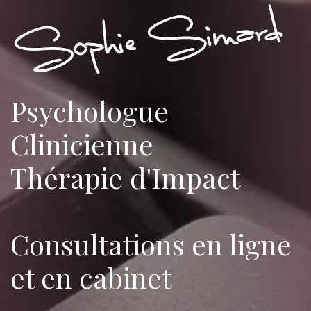
So
Psychologue
Clinicienne
Thérapie d'Impact
Consultations en ligne
et en cabinet