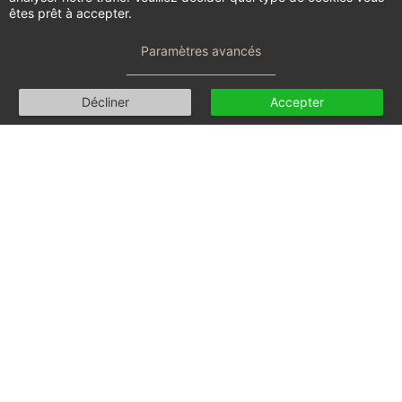
êtes prêt à accepter.
Paramètres avancés
Décliner
Accepter
Par
Sophie SIMARD
21 Apr 2022
Actualité
précédente
Séance en Co-Thérapie