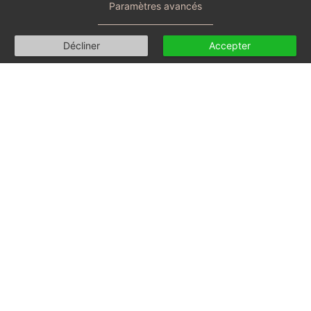
Paramètres avancés
Décliner
Accepter
Consultation en ligne
E-thérapie
Mode d'emploi
Tarif, conditions et FAQs
Prendre rendez-vous
Consultation en cabinet
Mon parcours, ma pratique