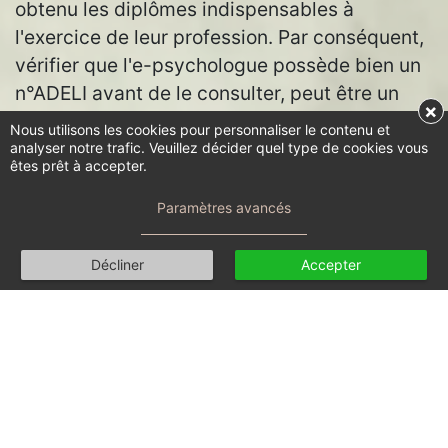
obtenu les diplômes indispensables à
l'exercice de leur profession. Par conséquent,
vérifier que l'e-psychologue possède bien un
n°ADELI avant de le consulter, peut être un
×
bon moyen de se protéger d'un fraudeur.
Nous utilisons les cookies pour personnaliser le contenu et
analyser notre trafic. Veuillez décider quel type de cookies vous
êtes prêt à accepter.
Inspiré des travaux de Robert Epstein.
Paramètres avancés
Décliner
Accepter